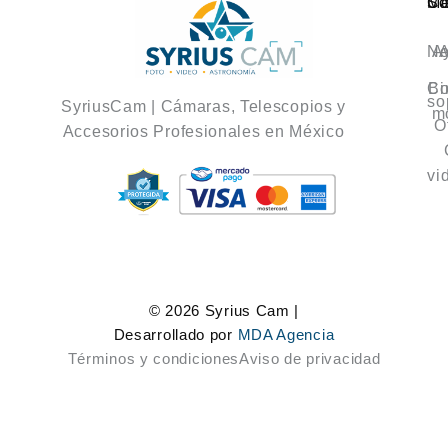
Ca
M
So
No
A
A
Co
Bi
so
SyriusCam | Cámaras, Telescopios y
m
O
Accesorios Profesionales en México
vi
© 2026 Syrius Cam |
Desarrollado por
MDA Agencia
Términos y condiciones
Aviso de privacidad