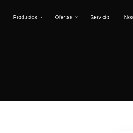
Productos
Ofertas
Servicio
Nos
Accesorios
Descuentos
Binoculares y monoculares
Zona de liquidación
Cámara y videocámaras
Iluminación
Lentes
Microscopios
Telescopios