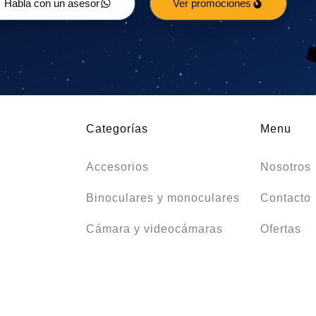
Habla con un asesor
Ver promociones
Categorías
Menu
Accesorios
Nosotros
Binoculares y monoculares
Contacto
Cámara y videocámaras
Ofertas