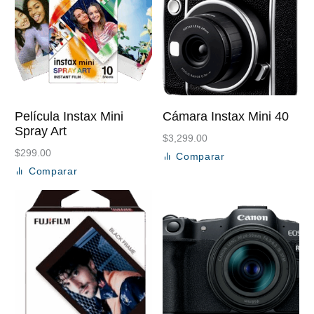
Película Instax Mini
Cámara Instax Mini 40
Spray Art
$
3,299.00
$
299.00
Comparar
Añadir al carrito
Comparar
Añadir al carrito