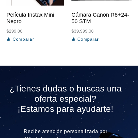
Película Instax Mini
Cámara Canon R8+24-
Negro
50 STM
$
299.00
$
39,999.00
Comparar
Comparar
Añadir al carrito
Añadir al carrito
¿Tienes dudas o buscas una
oferta especial?
¡Estamos para ayudarte!
Recibe atención personalizada por