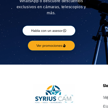
WhatsApp o descubre descuentos
exclusivos en cámaras, telescopios y
más.
Habla con un asesor
Ver promociones
Ca
M
So
No
A
A
Co
Bi