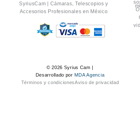
so
SyriusCam | Cámaras, Telescopios y
m
O
Accesorios Profesionales en México
vi
© 2026 Syrius Cam |
Desarrollado por
MDA Agencia
Términos y condiciones
Aviso de privacidad