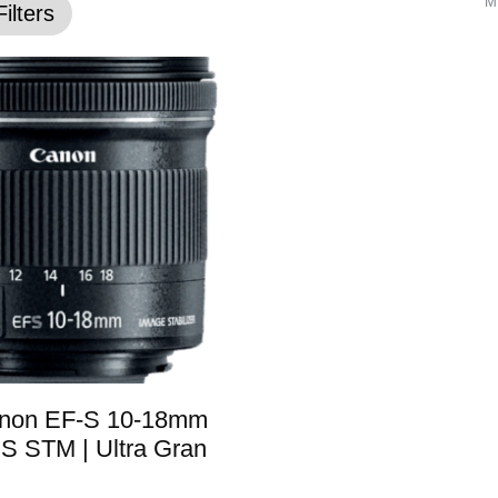
M
Filters
anon EF-S 10-18mm
 IS STM | Ultra Gran