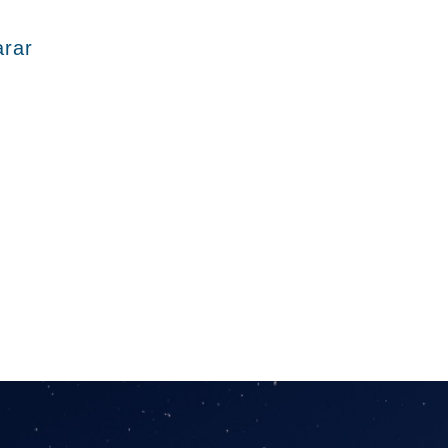
rar
 carrito