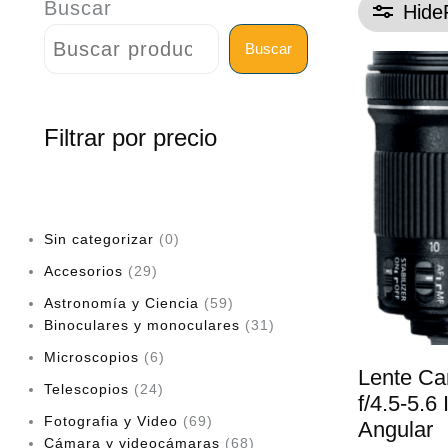
Buscar
Hide
Buscar
Filtrar por precio
Sin categorizar
0
Accesorios
29
Astronomía y Ciencia
59
Binoculares y monoculares
31
Microscopios
6
Lente C
Telescopios
24
f/4.5-5.6
Fotografia y Video
69
Angular
Cámara y videocámaras
68