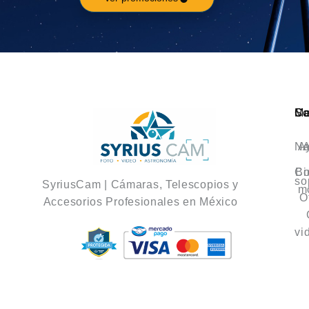
Ca
M
So
No
A
A
Co
Bi
so
SyriusCam | Cámaras, Telescopios y
m
O
Accesorios Profesionales en México
vi