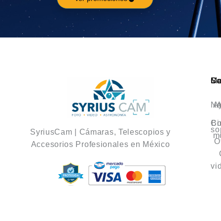
Ca
M
So
No
A
A
Co
Bi
so
SyriusCam | Cámaras, Telescopios y
m
O
Accesorios Profesionales en México
vi