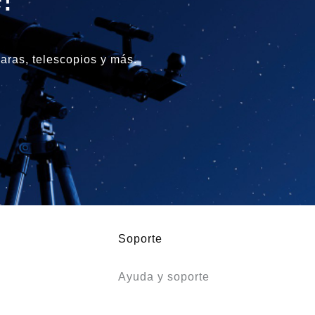
ras, telescopios y más.
Soporte
Ayuda y soporte