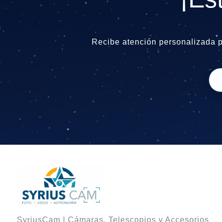
Recibe atención personalizada 
SyriusCam | Cámaras, Telescopios y Accesorios