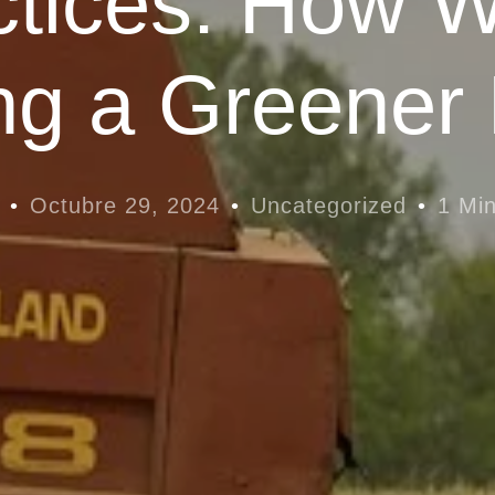
ctices: How W
ng a Greener
Octubre 29, 2024
Uncategorized
1 Mi