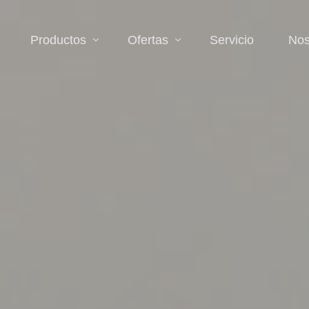
Productos
Ofertas
Servicio
Nos
Accesorios
Descuentos
Binoculares y monoculares
Zona de liquidación
Cámara y videocámaras
Iluminación
Lentes
Microscopios
Telescopios