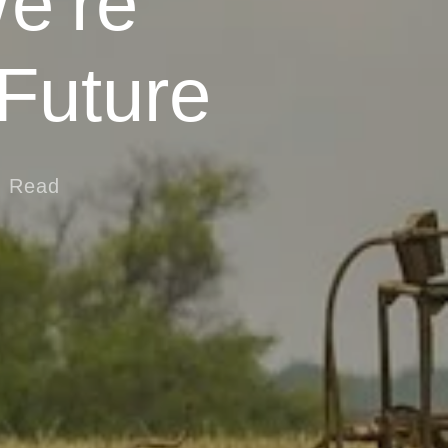
e’re
 Future
n Read