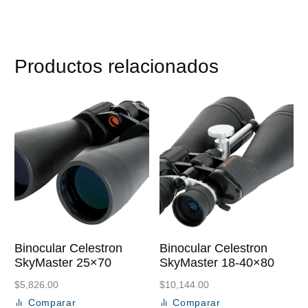
Productos relacionados
Binocular Celestron
Binocular Celestron
SkyMaster 25×70
SkyMaster 18-40×80
$
5,826.00
$
10,144.00
Comparar
Comparar
Añadir al carrito
Añadir al carrito