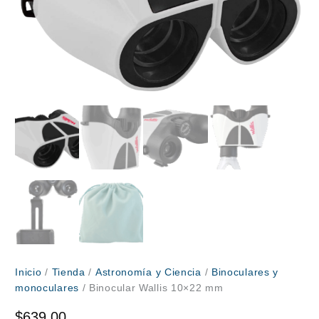
Inicio
/
Tienda
/
Astronomía y Ciencia
/
Binoculares y
monoculares
/ Binocular Wallis 10×22 mm
$
639.00