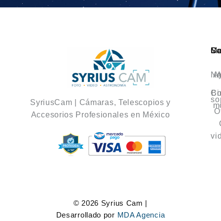
Ca
M
So
No
A
A
Co
Bi
so
SyriusCam | Cámaras, Telescopios y
m
O
Accesorios Profesionales en México
vi
© 2026 Syrius Cam |
Desarrollado por
MDA Agencia