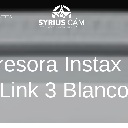
otros
resora Instax 
Link 3 Blanc