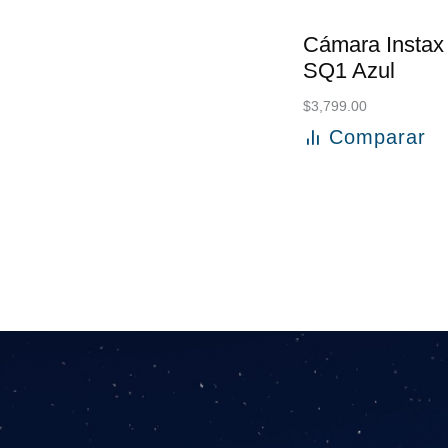
Cámara Instax
SQ1 Azul
$
3,799.00
Comparar
Añadir al carri