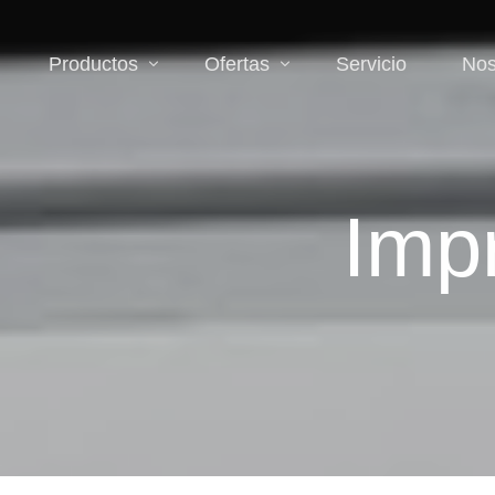
Productos
Ofertas
Servicio
Nos
Accesorios
Descuentos
Imp
Binoculares y monoculares
Zona de liquidación
Cámara y videocámaras
Iluminación
Lentes
Microscopios
Telescopios