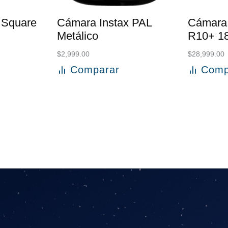
 Square
Cámara Instax PAL
Cámara
Metálico
R10+ 1
$
2,999.00
$
28,999.00
Comparar
Comp
to
Añadir al carrito
Añadir a