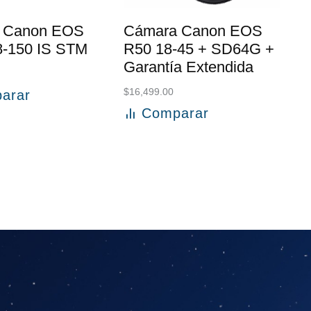
 Canon EOS
Cámara Canon EOS
8-150 IS STM
R50 18-45 + SD64G +
Garantía Extendida
$
16,499.00
arar
l carrito
Comparar
Añadir al carrito