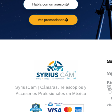
Habla con un asesor
Ver promociones
Ca
M
So
No
A
A
Co
Bi
so
SyriusCam | Cámaras, Telescopios y
m
O
Accesorios Profesionales en México
vi