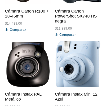
Cámara Canon R100 +
Cámara Canon
18-45mm
PowerShot SX740 HS
negra
$
14,499.00
$
11,999.00
Comparar
Añadir al carrito
Comparar
Añadir al carrito
Cámara Instax PAL
Cámara Instax Mini 12
Metálico
Azul