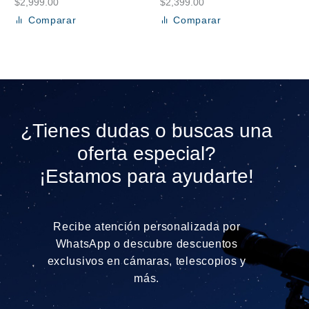
$
2,999.00
$
2,399.00
Comparar
Comparar
Añadir al carrito
Añadir al carrito
¿Tienes dudas o buscas una
oferta especial?
¡Estamos para ayudarte!
Recibe atención personalizada por
WhatsApp o descubre descuentos
exclusivos en cámaras, telescopios y
más.