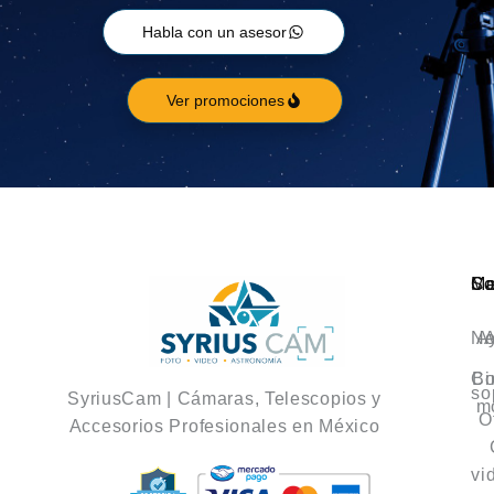
Habla con un asesor
Ver promociones
Ca
M
So
No
A
A
Co
Bi
so
SyriusCam | Cámaras, Telescopios y
m
O
Accesorios Profesionales en México
vi