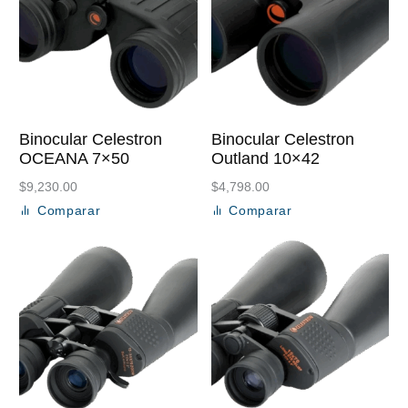
Binocular Celestron
Binocular Celestron
OCEANA 7×50
Outland 10×42
$
9,230.00
$
4,798.00
Comparar
Comparar
Añadir al carrito
Añadir al carrito