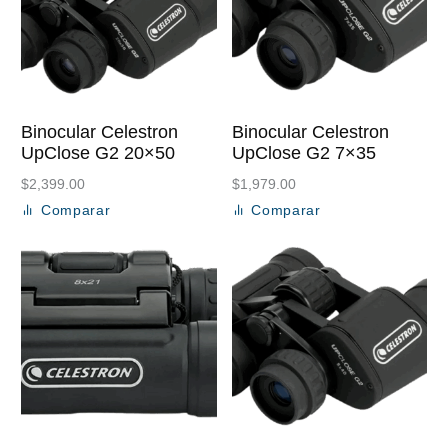
Binocular Celestron
Binocular Celestron
UpClose G2 20×50
UpClose G2 7×35
$
2,399.00
$
1,979.00
Comparar
Comparar
Añadir al carrito
Añadir al carrito