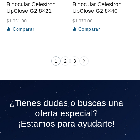
Binocular Celestron
Binocular Celestron
UpClose G2 8×21
UpClose G2 8×40
$
1,051.00
$
1,979.00
Comparar
Comparar
Añadir al carrito
Añadir al carrito
1
2
3
¿Tienes dudas o buscas una
oferta especial?
¡Estamos para ayudarte!