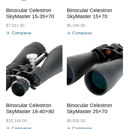
Binocular Celestron
Binocular Celestron
SkyMaster 15-35×70
SkyMaster 15×70
$
7,311.00
$
5,186.00
Comparar
Comparar
Añadir al carrito
Añadir al carrito
Binocular Celestron
Binocular Celestron
SkyMaster 18-40×80
SkyMaster 25×70
$
10,144.00
$
5,826.00
Comparar
Comparar