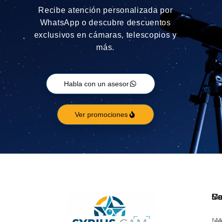
Recibe atención personalizada por
WhatsApp o descubre descuentos
exclusivos en cámaras, telescopios y
más.
Habla con un asesor
Ver promociones
Ca
M
So
No
A
A