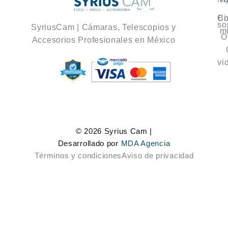
Co
Bi
so
SyriusCam | Cámaras, Telescopios y
m
O
Accesorios Profesionales en México
vi
© 2026 Syrius Cam |
Desarrollado por
MDA Agencia
Términos y condiciones
Aviso de privacidad