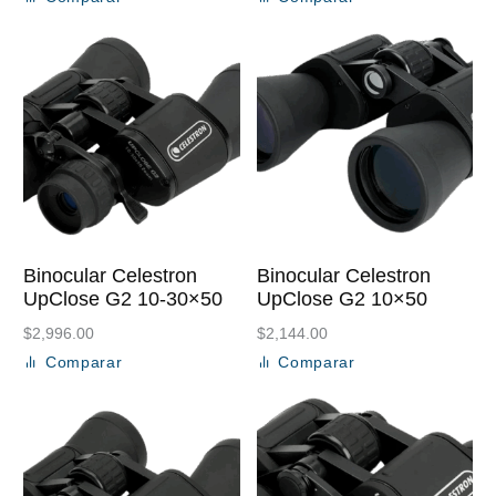
Añadir al carrito
Añadir al carrito
Binocular Celestron
Binocular Celestron
UpClose G2 10-30×50
UpClose G2 10×50
$
2,996.00
$
2,144.00
Comparar
Comparar
Añadir al carrito
Añadir al carrito