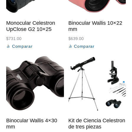
Monocular Celestron
Binocular Wallis 10×22
UpClose G2 10×25
mm
$
731.00
$
639.00
Comparar
Comparar
Añadir al carrito
Añadir al carrito
Binocular Wallis 4×30
Kit de Ciencia Celestron
mm
de tres piezas