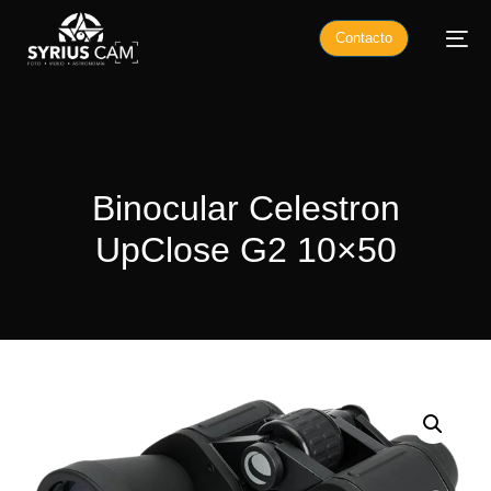
Contacto
Binocular Celestron
UpClose G2 10×50