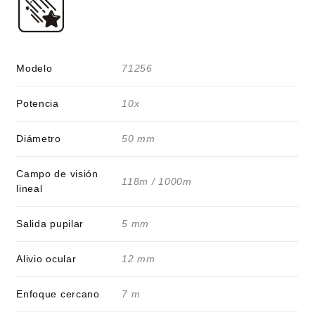
Modelo
71256
Potencia
10x
Diámetro
50 mm
Campo de visión
118m / 1000m
lineal
Salida pupilar
5 mm
Alivio ocular
12 mm
Enfoque cercano
7 m