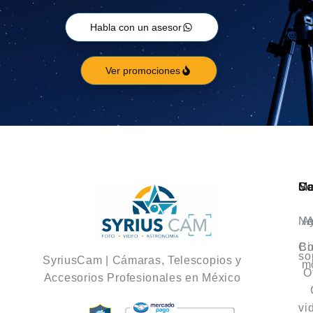
Habla con un asesor
Ver promociones
Ca
M
So
No
A
A
Co
Bi
so
SyriusCam | Cámaras, Telescopios y
m
O
Accesorios Profesionales en México
vi