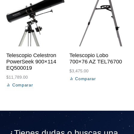
Telescopio Celestron
Telescopio Lobo
PowerSeek 900×114
700×76 AZ TEL76700
EQ500019
$
3,475.00
$
11,789.00
Comparar
Añadir al carrito
Comparar
Añadir al carrito
¿Tienes dudas o buscas una