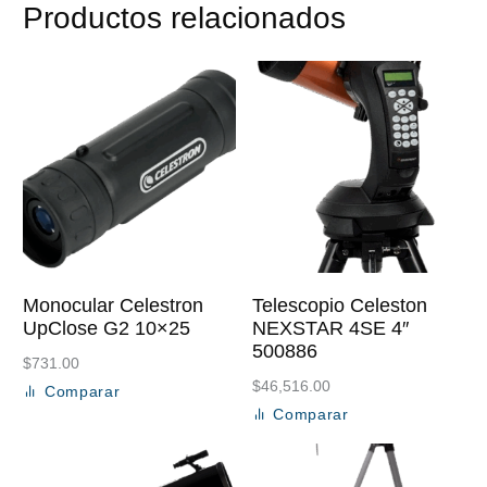
Productos relacionados
Monocular Celestron
Telescopio Celeston
UpClose G2 10×25
NEXSTAR 4SE 4″
500886
$
731.00
$
46,516.00
Comparar
Añadir al carrito
Comparar
Añadir al carrito