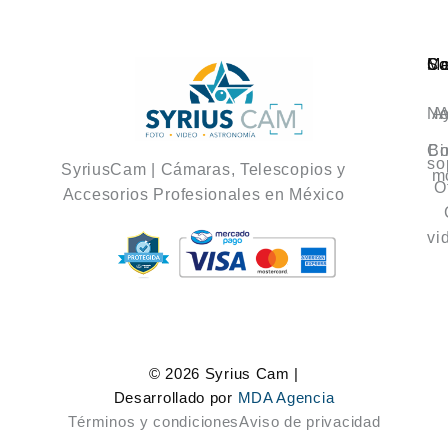
Ca
M
So
No
A
A
Co
Bi
so
SyriusCam | Cámaras, Telescopios y
m
O
Accesorios Profesionales en México
vi
© 2026 Syrius Cam |
Desarrollado por
MDA Agencia
Términos y condiciones
Aviso de privacidad