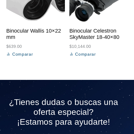
Binocular Wallis 10×22
Binocular Celestron
mm
SkyMaster 18-40×80
$
639.00
$
10,144.00
Comparar
Comparar
Añadir al carrito
Añadir al carrito
¿Tienes dudas o buscas una
oferta especial?
¡Estamos para ayudarte!