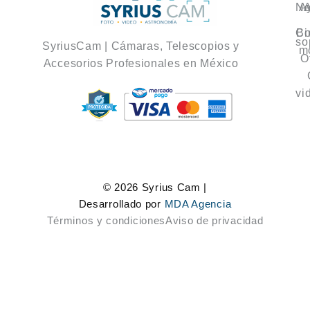
No
A
A
Co
Bi
so
SyriusCam | Cámaras, Telescopios y
m
O
Accesorios Profesionales en México
vi
© 2026 Syrius Cam |
Desarrollado por
MDA Agencia
Términos y condiciones
Aviso de privacidad