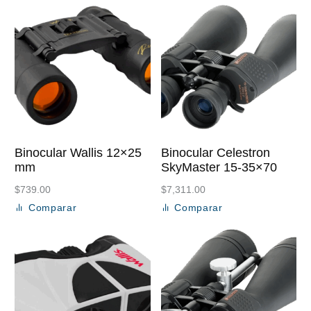
Binocular Wallis 12×25
Binocular Celestron
mm
SkyMaster 15-35×70
$
739.00
$
7,311.00
Comparar
Comparar
Añadir al carrito
Añadir al carrito