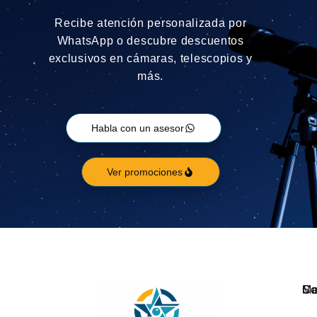
Recibe atención personalizada por
WhatsApp o descubre descuentos
exclusivos en cámaras, telescopios y
más.
Habla con un asesor
Ver promociones
Ca
M
So