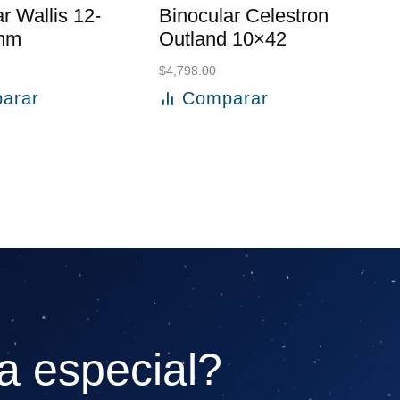
r Wallis 12-
Binocular Celestron
mm
Outland 10×42
$
4,798.00
arar
Comparar
l carrito
Añadir al carrito
a especial?