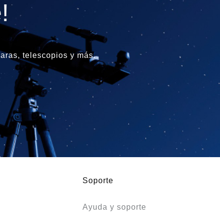
!
ras, telescopios y más.
Soporte
Ayuda y soporte