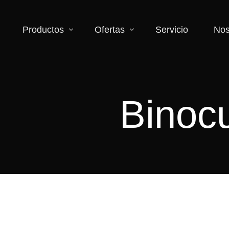
Productos
Ofertas
Servicio
Nos
Accesorios
Descuentos
Binoc
Binoculares y monoculares
Zona de liquidación
Cámara y videocámaras
Iluminación
Lentes
Microscopios
Telescopios