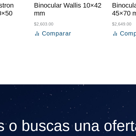
stron
Binocular Wallis 10×42
Binocula
0×50
mm
45×70 
$
2,603.00
$
2,649.00
Comparar
Comp
to
Añadir al carrito
Añadir a
 o buscas una ofert