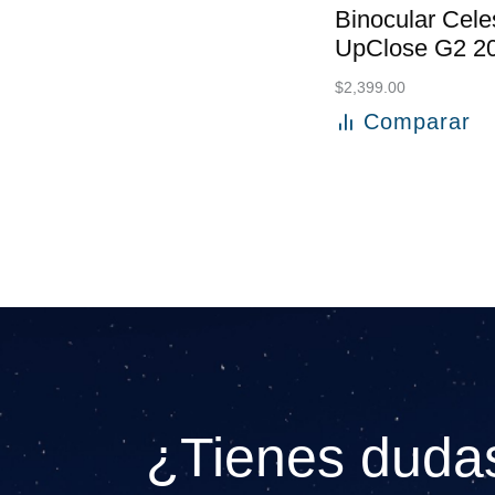
Binocular Cele
UpClose G2 2
$
2,399.00
Comparar
Añadir al carri
¿Tienes dudas