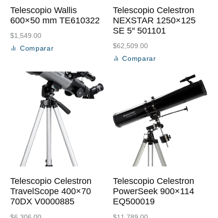
Telescopio Wallis
Telescopio Celestron
600×50 mm TE610322
NEXSTAR 1250×125
SE 5″ 501101
$
1,549.00
$
62,509.00
Comparar
Añadir al carrito
Comparar
Añadir al carrito
Telescopio Celestron
Telescopio Celestron
TravelScope 400×70
PowerSeek 900×114
70DX V0000885
EQ500019
$
6,306.00
$
11,789.00