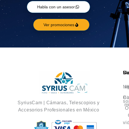
Habla con un asesor
Ver promociones
Ca
M
So
No
A
A
Co
Bi
so
SyriusCam | Cámaras, Telescopios y
m
O
Accesorios Profesionales en México
vi