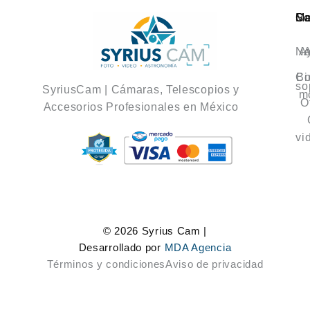
Ca
M
So
No
A
A
Co
Bi
so
SyriusCam | Cámaras, Telescopios y
m
O
Accesorios Profesionales en México
vi
© 2026 Syrius Cam |
Desarrollado por
MDA Agencia
Términos y condiciones
Aviso de privacidad