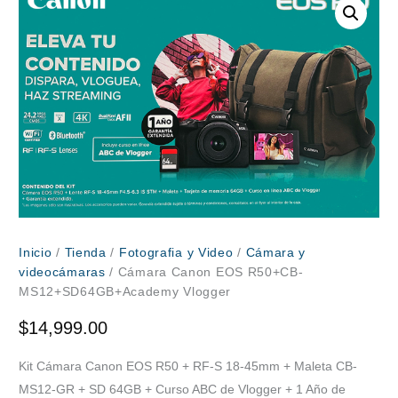
Inicio
/
Tienda
/
Fotografia y Video
/
Cámara y
videocámaras
/ Cámara Canon EOS R50+CB-
MS12+SD64GB+Academy Vlogger
$
14,999.00
Kit Cámara Canon EOS R50 + RF-S 18-45mm + Maleta CB-
MS12-GR + SD 64GB + Curso ABC de Vlogger + 1 Año de