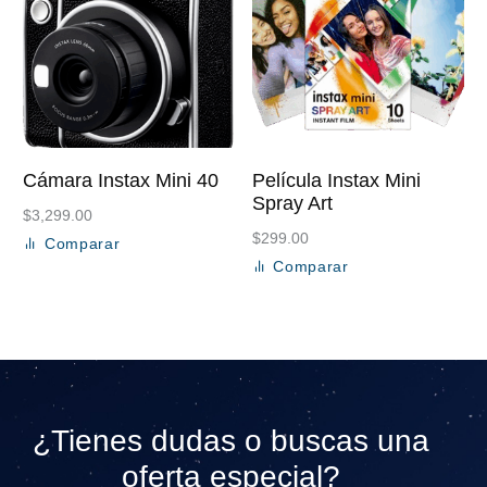
Cámara Instax Mini 40
Película Instax Mini
Spray Art
$
3,299.00
$
299.00
Comparar
Añadir al carrito
Comparar
Añadir al carrito
¿Tienes dudas o buscas una
oferta especial?