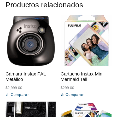
Productos relacionados
Cámara Instax PAL
Cartucho Instax Mini
Metálico
Mermaid Tail
$
2,999.00
$
299.00
Comparar
Comparar
Añadir al carrito
Añadir al carrito