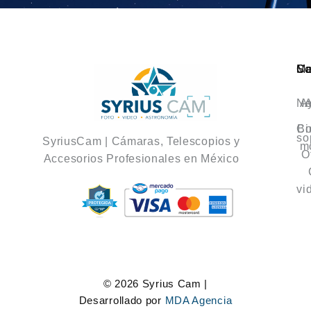
Ca
M
So
No
A
A
Co
Bi
so
SyriusCam | Cámaras, Telescopios y
m
O
Accesorios Profesionales en México
vi
© 2026 Syrius Cam |
Desarrollado por
MDA Agencia