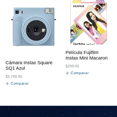
Película Fujifilm
Instax Mini Macaron
Cámara Instax Square
$
299.00
SQ1 Azul
Comparar
Añadir al carrito
$
3,799.00
Comparar
Añadir al carrito