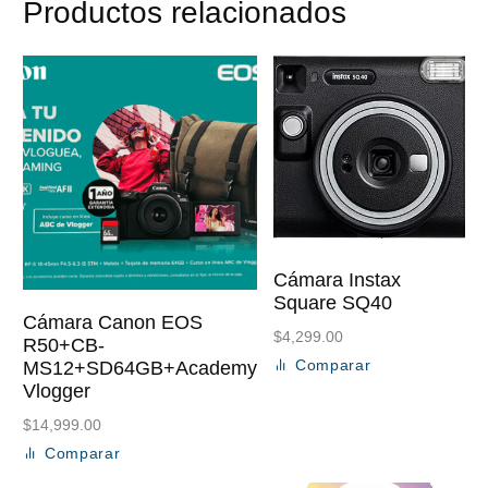
Productos relacionados
Cámara Instax
Square SQ40
Cámara Canon EOS
$
4,299.00
R50+CB-
Comparar
MS12+SD64GB+Academy
Añadir al carrito
Vlogger
$
14,999.00
Comparar
Añadir al carrito