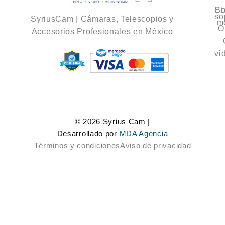
Co
Bi
so
SyriusCam | Cámaras, Telescopios y
m
O
Accesorios Profesionales en México
vi
© 2026 Syrius Cam |
Desarrollado por
MDA Agencia
Términos y condiciones
Aviso de privacidad