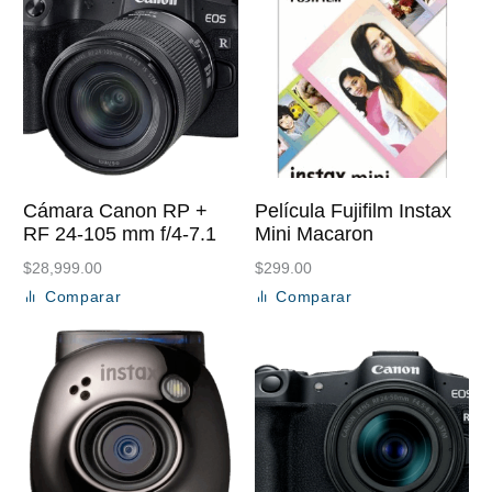
Cámara Canon RP +
Película Fujifilm Instax
RF 24-105 mm f/4-7.1
Mini Macaron
$
28,999.00
$
299.00
Comparar
Comparar
Añadir al carrito
Añadir al carrito