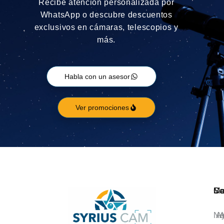
Recibe atención personalizada por
WhatsApp o descubre descuentos
exclusivos en cámaras, telescopios y
más.
Habla con un asesor
Ver promociones
Ca
M
So
No
A
A