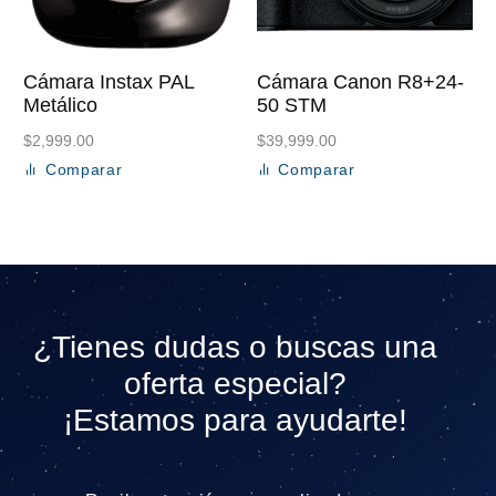
Cámara Instax PAL
Cámara Canon R8+24-
Metálico
50 STM
$
2,999.00
$
39,999.00
Comparar
Comparar
Añadir al carrito
Añadir al carrito
¿Tienes dudas o buscas una
oferta especial?
¡Estamos para ayudarte!