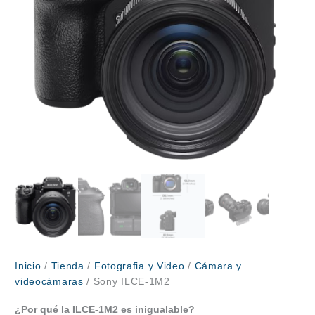
Inicio
/
Tienda
/
Fotografia y Video
/
Cámara y
videocámaras
/ Sony ILCE-1M2
¿Por qué la ILCE-1M2 es inigualable?