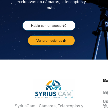
exclusivos en cámaras, telescopios y
más.
Habla con un asesor
Ver promociones
Ca
M
So
No
A
A
Co
Bi
so
SyriusCam | Cámaras, Telescopios y
m