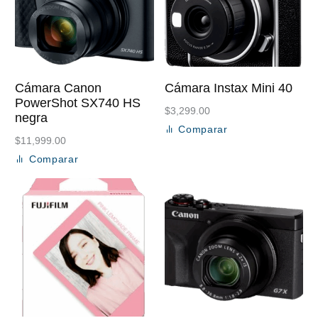
Cámara Canon
Cámara Instax Mini 40
PowerShot SX740 HS
$
3,299.00
negra
Comparar
Añadir al carrito
$
11,999.00
Comparar
Añadir al carrito