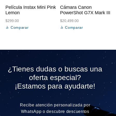
Película Instax Mini Pink
Cámara Canon
Lemon
PowerShot G7X Mark III
$
299.00
$
20,499.00
Comparar
Comparar
Añadir al carrito
Añadir al carrito
¿Tienes dudas o buscas una
oferta especial?
¡Estamos para ayudarte!
Recibe atención personalizada por
WhatsApp o descubre descuentos