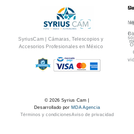
Ca
M
So
No
A
A
Co
Bi
so
SyriusCam | Cámaras, Telescopios y
m
O
Accesorios Profesionales en México
vi
© 2026 Syrius Cam |
Desarrollado por
MDA Agencia
Términos y condiciones
Aviso de privacidad