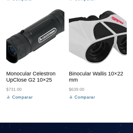
Añadir al carrito
Añadir al carrito
Monocular Celestron
Binocular Wallis 10×22
UpClose G2 10×25
mm
$
731.00
$
639.00
Comparar
Comparar
Añadir al carrito
Añadir al carrito