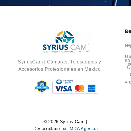
Ca
M
So
No
A
A
Co
Bi
so
SyriusCam | Cámaras, Telescopios y
m
O
Accesorios Profesionales en México
vi
© 2026 Syrius Cam |
Desarrollado por
MDA Agencia