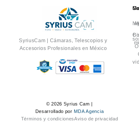
Ca
M
So
No
A
A
Co
Bi
so
SyriusCam | Cámaras, Telescopios y
m
O
Accesorios Profesionales en México
vi
© 2026 Syrius Cam |
Desarrollado por
MDA Agencia
Términos y condiciones
Aviso de privacidad