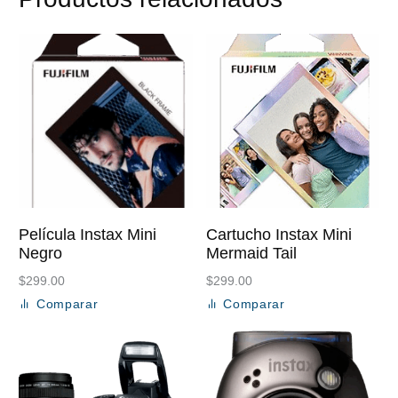
Película Instax Mini
Cartucho Instax Mini
Negro
Mermaid Tail
$
299.00
$
299.00
Comparar
Comparar
Añadir al carrito
Añadir al carrito