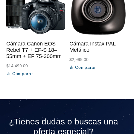
Cámara Canon EOS
Cámara Instax PAL
Rebel T7 + EF-S 18–
Metálico
55mm + EF 75-300mm
$
2,999.00
$
14,499.00
Comparar
Añadir al carrito
Comparar
Añadir al carrito
¿Tienes dudas o buscas una
oferta especial?