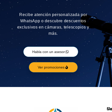
Recibe atención personalizada por
WhatsApp o descubre descuentos
exclusivos en cámaras, telescopios y
más.
Habla con un asesor
Ver promociones
Ca
M
So