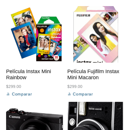
Película Instax Mini
Película Fujifilm Instax
Rainbow
Mini Macaron
$
299.00
$
299.00
Comparar
Comparar
Añadir al carrito
Añadir al carrito