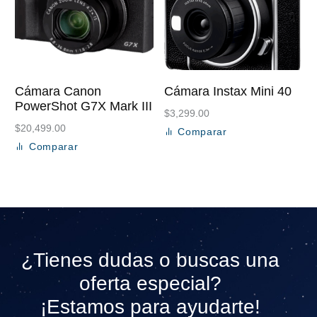
Cámara Canon
Cámara Instax Mini 40
PowerShot G7X Mark III
$
3,299.00
$
20,499.00
Comparar
Añadir al carrito
Comparar
Añadir al carrito
¿Tienes dudas o buscas una
oferta especial?
¡Estamos para ayudarte!