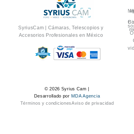
No
A
A
Co
Bi
so
SyriusCam | Cámaras, Telescopios y
m
O
Accesorios Profesionales en México
vi
© 2026 Syrius Cam |
Desarrollado por
MDA Agencia
Términos y condiciones
Aviso de privacidad