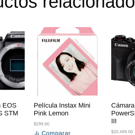
ctos relacionad
n EOS
Película Instax Mini
Cámara
IS STM
Pink Lemon
PowerS
III
$
299.00
$
20,499.00
Comparar
to
Añadir al carrito