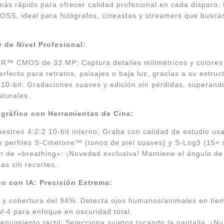
s rápido para ofrecer calidad profesional en cada disparo. E
OSS, ideal para fotógrafos, cineastas y streamers que busc
 de Nivel Profesional:
R™ CMOS de 33 MP: Captura detalles milimétricos y colores 
rfecto para retratos, paisajes o baja luz, gracias a su estruc
0-bit: Gradaciones suaves y edición sin pérdidas, superando 
aturales.
gráfico con Herramientas de Cine:
estreo 4:2:2 10-bit interno: Graba con calidad de estudio u
ye perfiles S-Cinetone™ (tonos de piel suaves) y S-Log3 (15+
de «breathing»: ¡Novedad exclusiva! Mantiene el ángulo de v
as sin recortes.
o con IA: Precisión Extrema:
 y cobertura del 94%: Detecta ojos humanos/animales en tiemp
V-4 para enfoque en oscuridad total.
eguimiento táctil: Selecciona sujetos tocando la pantalla. ¡N