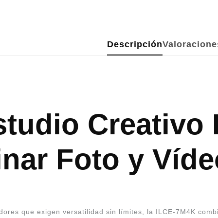
Descripción
Valoracione
tudio Creativo P
nar Foto y Víde
ores que exigen versatilidad sin límites, la ILCE-7M4K comb