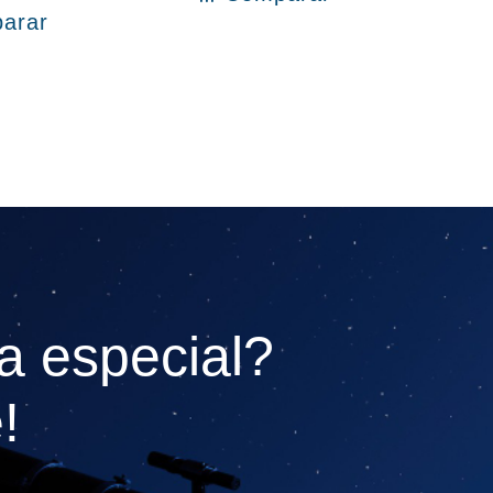
arar
l carrito
a especial?
!