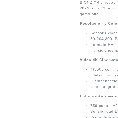
BIONZ XR 8 veces má
28-70 mm f/3.5-5.6 
gama alta.
Resolución y Color
Sensor Exmor 
50-204,800. Pe
Formato HEIF 1
transiciones n
Vídeo 4K Cinemato
4K/60p con mu
nitidez. Inclu
Compensación 
cinematográfic
Enfoque Automátic
759 puntos AF
Sensibilidad E
Precaptura y s