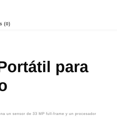
s (0)
ortátil para
o
ina un sensor de 33 MP full-frame y un procesador