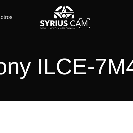
otros
ony ILCE-7M