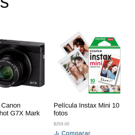
os
 Canon
Película Instax Mini 10
hot G7X Mark
fotos
$
259.00
Comparar
Añadir al carrito