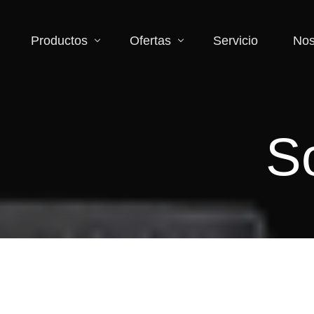
Productos
Ofertas
Servicio
Nos
Accesorios
Descuentos
S
Binoculares y monoculares
Zona de liquidación
Cámara y videocámaras
Iluminación
Lentes
Microscopios
Telescopios