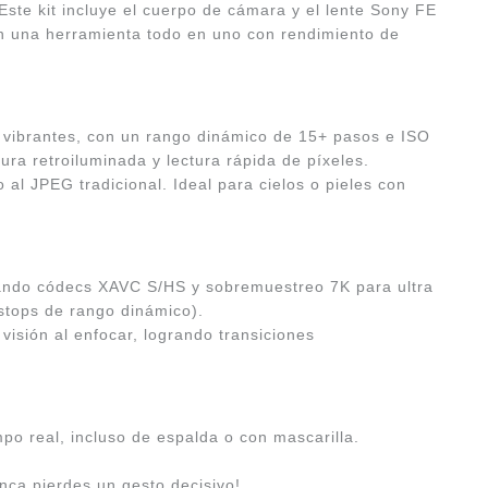
ste kit incluye el cuerpo de cámara y el lente Sony FE
an una herramienta todo en uno con rendimiento de
vibrantes, con un rango dinámico de 15+ pasos e ISO
tura retroiluminada y lectura rápida de píxeles.
al JPEG tradicional. Ideal para cielos o pieles con
sando códecs XAVC S/HS y sobremuestreo 7K para ultra
 stops de rango dinámico).
isión al enfocar, logrando transiciones
o real, incluso de espalda o con mascarilla.
unca pierdes un gesto decisivo!